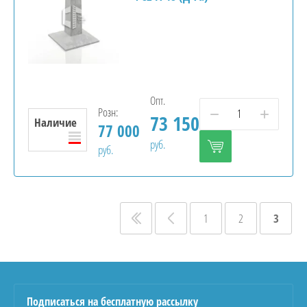
Опт.
Розн:
−
+
нные
73 150
Наличие
77 000
руб.
руб.
1
2
3
ых
ом
Подписаться на бесплатную рассылку