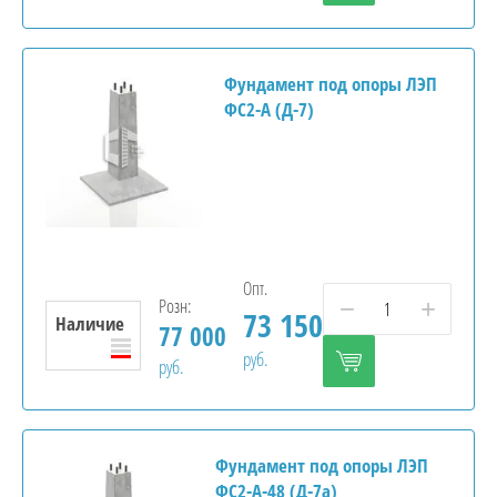
Фундамент под опоры ЛЭП
ФС2-А (Д-7)
усчатка
ный камень
Опт.
Розн:
−
+
73 150
Наличие
77 000
руб.
руб.
Фундамент под опоры ЛЭП
ФС2-А-48 (Д-7а)