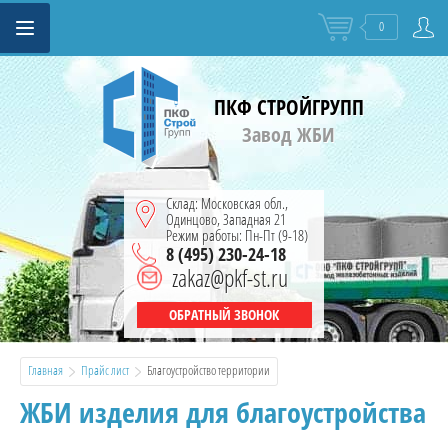
0
ПКФ СТРОЙГРУПП
Завод ЖБИ
Склад: Московская обл.,
Одинцово, Западная 21
анные
Режим работы: Пн-Пт (9-18)
8 (495) 230-24-18
zakaz@pkf-st.ru
ОБРАТНЫЙ ЗВОНОК
абельной
Главная
Прайс лист
  Благоустройство территории
ЖБИ изделия для благоустройства