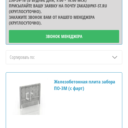
230-24-18 (В БУДНИЕ ДНИ, 9.00 - 18.00 МСК)
ПРИСЫЛАЙТЕ
ВАШУ
ЗАЯВКУ НА ПОЧТУ ZAKAZ@PKF-ST.RU
(КРУГЛОСУТОЧНО).
ые
ЗАКАЖИТЕ
ЗВОНОК ВАМ ОТ НАШЕГО МЕНЕДЖЕРА
(КРУГЛОСУТОЧНО).
ЗВОНОК МЕНЕДЖЕРА
е
Сортировать по:
Железобетонная плита забора
ы
ПО-3М (с фарт)
ты