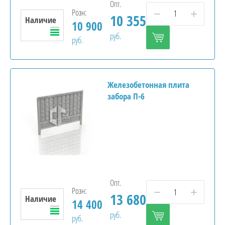
Опт.
Розн:
−
+
10 355
Наличие
10 900
руб.
руб.
)
Железобетонная плита
забора П-6
Опт.
Розн:
−
+
13 680
Наличие
14 400
руб.
руб.