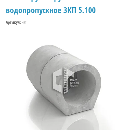
еновые
водопропускное ЗКП 5.100
днищем
нет
Артикул:
четвертью»
нищем «с
ца «с
ептик
колодцев
онные
обетонные